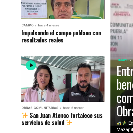
CAMPO
hace 4 meses
Impulsando el campo poblano con
resultados reales
CAMPO
Ent
ben
com
Obr
OBRAS COMUNITARIAS
hace 6 meses
San Juan Atenco fortalece sus
servicios de salud
En
Mazapilt