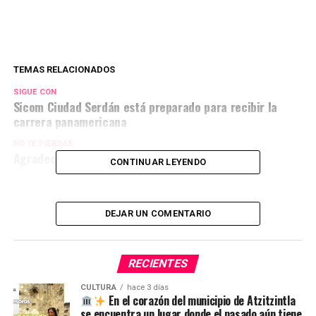
TEMAS RELACIONADOS
SIGUE CON
Sicom Ciudad Serdán está preparado para recibir la
carrera panamericana
NO TE PIERDAS
Agradecimientos
CONTINUAR LEYENDO
DEJAR UN COMENTARIO
RECIENTES
CULTURA
hace 3 días
En el corazón del municipio de Atzitzintla
se encuentra un lugar donde el pasado aún tiene