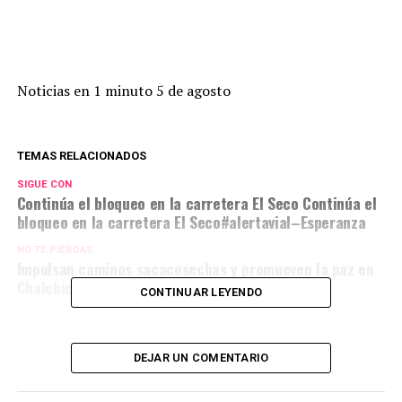
Noticias en 1 minuto 5 de agosto
TEMAS RELACIONADOS
SIGUE CON
Continúa el bloqueo en la carretera El Seco Continúa el
bloqueo en la carretera El Seco#alertavial–Esperanza
NO TE PIERDAS
Impulsan caminos sacacosechas y promueven la paz en
Chalchicomula
CONTINUAR LEYENDO
DEJAR UN COMENTARIO