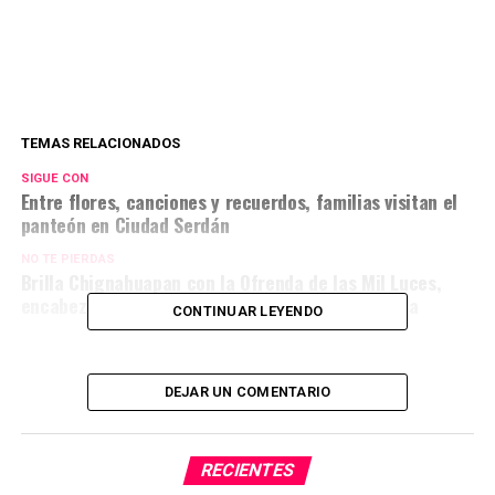
TEMAS RELACIONADOS
SIGUE CON
Entre flores, canciones y recuerdos, familias visitan el
panteón en Ciudad Serdán
NO TE PIERDAS
Brilla Chignahuapan con la Ofrenda de las Mil Luces,
encabezada por el gobernador Alejandro Armenta
CONTINUAR LEYENDO
DEJAR UN COMENTARIO
RECIENTES