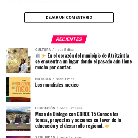
bocado”, nos comparten con orgullo.
La nogada, cremosa y sutil, se elabora con nuez de
Castilla, queso de cabra, almendra, crema y un toque de
DEJAR UN COMENTARIO
leche. “Todo se hace con dedicación, con cariño y, sobre
todo, con amor a Puebla”, aseguran.
Con 26 años preparando chiles en nogada en este mismo
RECIENTES
lugar, invitan a todos a visitarlos en Av. 16 de septiembre
CULTURA
hace 5 días
# 507 en Ciudad Serdán, donde cada chile es un homenaje
En el corazón del municipio de Atzitzintla
se encuentra un lugar donde el pasado aún tiene
a la historia familiar y a la riqueza culinaria de México.
mucho por contar.
TEMAS RELACIONADOS
NOTICIAS
hace 1 mes
Los mundiales mexico
SIGUE CON
¡Éxito total en el Torneo de Ajedrez en el municipio
de Esperanza!
EDUCACIÓN
hace 3 meses
NO TE PIERDAS
Mesa de Diálogo con CORDE 15 Conoce los
¡Todo listo para la Magna Cabalgata en honor a Nuestro
temas, proyectos y acciones en favor de la
Padre Jesús de las Tres Caídas!
educación y el desarrollo regional.
SEGURIDAD
hace 3 meses