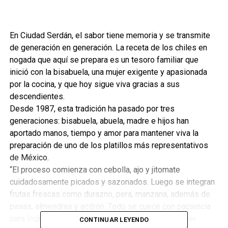
En Ciudad Serdán, el sabor tiene memoria y se transmite
de generación en generación. La receta de los chiles en
nogada que aquí se prepara es un tesoro familiar que
inició con la bisabuela, una mujer exigente y apasionada
por la cocina, y que hoy sigue viva gracias a sus
descendientes.
Desde 1987, esta tradición ha pasado por tres
generaciones: bisabuela, abuela, madre e hijos han
aportado manos, tiempo y amor para mantener viva la
preparación de uno de los platillos más representativos
de México.
“El proceso comienza con cebolla, ajo y jitomate
cuidadosamente picados y sazonados. Luego se integran
frutas frescas como durazno, pera, manzana, además de
pasas, almendras y acitrón. Todo se cuece con paciencia
para lograr ese relleno que enamora desde el primer
CONTINUAR LEYENDO