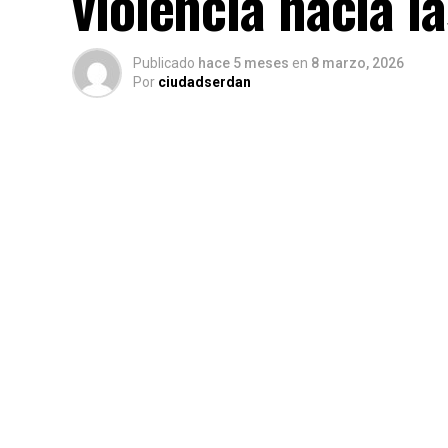
violencia hacia l
Publicado
hace 5 meses
en
8 marzo, 2026
Por
ciudadserdan