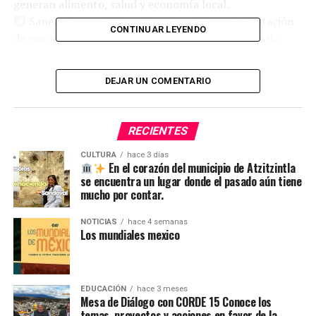
generan alimento, salud y economía local.
Saneamiento del lago de Valsequillo y rehabilitación
CONTINUAR LEYENDO
de caminos para fortalecer el bienestar comunitario.
“De nada sirve sembrar millones de árboles si no los
cuidamos”, expresó el gobernador Alejandro Armenta.
DEJAR UN COMENTARIO
TEMAS RELACIONADOS
RECIENTES
SIGUE CON
CULTURA
hace 3 días
Una noche para vivir la música sinfónica en Puebla
En el corazón del municipio de Atzitzintla
se encuentra un lugar donde el pasado aún tiene
mucho por contar.
NO TE PIERDAS
Conalep Puebla brinda certeza educativa con
capacitación docente
NOTICIAS
hace 4 semanas
Los mundiales mexico
EDUCACIÓN
hace 3 meses
Mesa de Diálogo con CORDE 15 Conoce los
temas, proyectos y acciones en favor de la