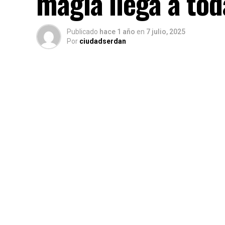
magia llega a tod
Publicado
hace 1 año
en
7 julio, 2025
Por
ciudadserdan