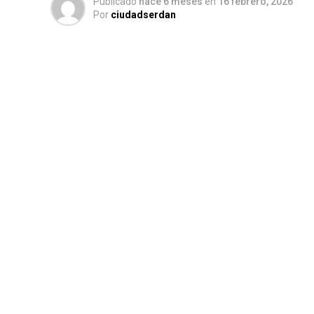
Publicado
hace 6 meses
en
16 febrero, 2026
Por
ciudadserdan