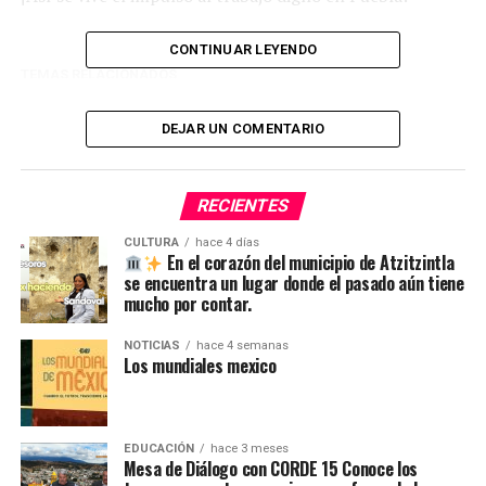
CONTINUAR LEYENDO
TEMAS RELACIONADOS
SIGUE CON
¡TOP 5 de la semana en SICOM Ciudad Serdán!
DEJAR UN COMENTARIO
NO TE PIERDAS
Este es el convite (programa) de la Fiesta Religiosa en
RECIENTES
honor a Padre Jesús de las tres Caídas
CULTURA
hace 4 días
En el corazón del municipio de Atzitzintla
se encuentra un lugar donde el pasado aún tiene
mucho por contar.
NOTICIAS
hace 4 semanas
Los mundiales mexico
EDUCACIÓN
hace 3 meses
Mesa de Diálogo con CORDE 15 Conoce los