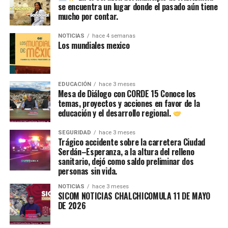
se encuentra un lugar donde el pasado aún tiene
ducimus qui blanditiis praesentium voluptatum deleniti
mucho por contar.
atque corrupti quos dolores et quas
molestias excepturi
sint
occaecati cupiditate non provident, similique sunt
NOTICIAS
hace 4 semanas
Los mundiales mexico
in culpa qui officia deserunt mollitia animi, id est
laborum et dolorum fuga.
Quis autem vel eum iure reprehenderit qui in ea
EDUCACIÓN
hace 3 meses
Mesa de Diálogo con CORDE 15 Conoce los
voluptate velit esse quam nihil molestiae consequatur,
temas, proyectos y acciones en favor de la
vel illum qui dolorem eum fugiat quo voluptas nulla
educación y el desarrollo regional.
pariatur.
SEGURIDAD
hace 3 meses
Trágico accidente sobre la carretera Ciudad
“Duis aute irure dolor in
Serdán–Esperanza, a la altura del relleno
reprehenderit in voluptate
sanitario, dejó como saldo preliminar dos
personas sin vida.
velit esse cillum dolore eu
NOTICIAS
hace 3 meses
fugiat”
SICOM NOTICIAS CHALCHICOMULA 11 DE MAYO
DE 2026