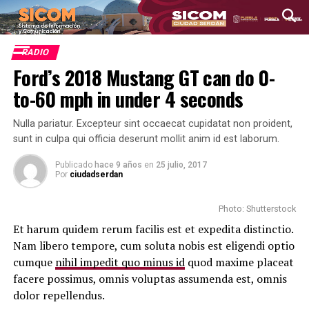
RADIO
Ford’s 2018 Mustang GT can do 0-
to-60 mph in under 4 seconds
Nulla pariatur. Excepteur sint occaecat cupidatat non proident,
sunt in culpa qui officia deserunt mollit anim id est laborum.
Publicado
hace 9 años
en
25 julio, 2017
Por
ciudadserdan
Photo: Shutterstock
Et harum quidem rerum facilis est et expedita distinctio.
Nam libero tempore, cum soluta nobis est eligendi optio
cumque
nihil impedit quo minus id
quod maxime placeat
facere possimus, omnis voluptas assumenda est, omnis
dolor repellendus.