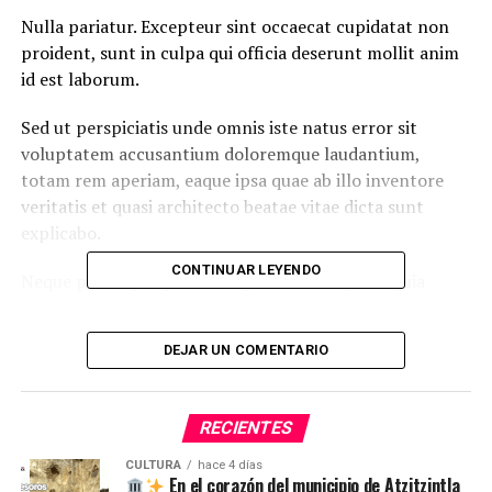
Nulla pariatur. Excepteur sint occaecat cupidatat non
proident, sunt in culpa qui officia deserunt mollit anim
id est laborum.
Sed ut perspiciatis unde omnis iste natus error sit
voluptatem accusantium doloremque laudantium,
totam rem aperiam, eaque ipsa quae ab illo inventore
veritatis et quasi architecto beatae vitae dicta sunt
explicabo.
CONTINUAR LEYENDO
Neque porro quisquam est, qui dolorem ipsum quia
dolor sit amet, consectetur, adipisci velit, sed quia non
numquam eius
modi tempora incidunt ut labore
et
DEJAR UN COMENTARIO
dolore magnam aliquam quaerat voluptatem. Ut enim ad
minima veniam, quis nostrum exercitationem ullam
corporis suscipit laboriosam, nisi ut aliquid ex ea
RECIENTES
commodi consequatur.
CULTURA
hace 4 días
En el corazón del municipio de Atzitzintla
At vero eos et accusamus et iusto odio dignissimos