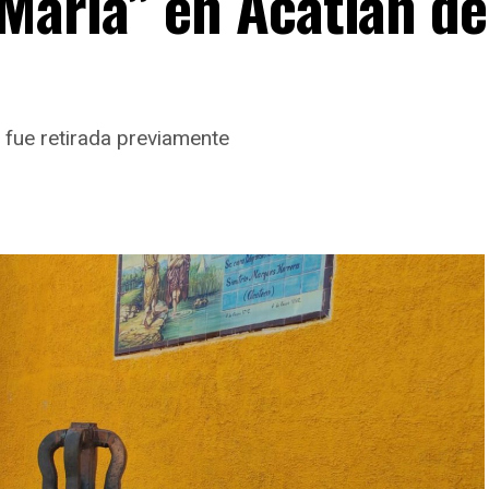
aría” en Acatlán de
 fue retirada previamente