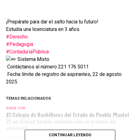
¡Prepárate para dar el salto hacia tu futuro!
Estudia una licenciatura en 3 años.
#Derecho
#Pedagogía
#ContaduríaPública
Sistema Mixto
Contáctanos al número 221 176 5011
Fecha límite de registro de aspirantes, 22 de agosto
2025.
TEMAS RELACIONADOS
SIGUE CON
¡El Colegio de Bachilleres del Estado de Puebla Plantel
22 en Ciudad Serdán continúa con su proceso de
admisión!
CONTINUAR LEYENDO
NO TE PIERDAS