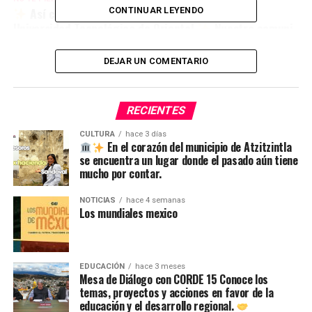
Así celebramos el Día del Agrónomo en la
CONTINUAR LEYENDO
Universidad Tecnológica de Oriental
Nuestra comuni
DEJAR UN COMENTARIO
RECIENTES
CULTURA
hace 3 días
En el corazón del municipio de Atzitzintla
se encuentra un lugar donde el pasado aún tiene
mucho por contar.
NOTICIAS
hace 4 semanas
Los mundiales mexico
EDUCACIÓN
hace 3 meses
Mesa de Diálogo con CORDE 15 Conoce los
temas, proyectos y acciones en favor de la
educación y el desarrollo regional.