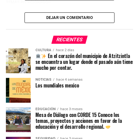
TEMAS RELACIONADOS
SIGUE CON
️ Lluvias y fuertes vientos en San Nicolás Buenos Aires ️
DEJAR UN COMENTARIO
NO TE PIERDAS
Ciudad Serdán se alista para el Macro Simulacro
RECIENTES
Nacional 2025
CULTURA
hace 2 días
En el corazón del municipio de Atzitzintla
se encuentra un lugar donde el pasado aún tiene
mucho por contar.
NOTICIAS
hace 4 semanas
Los mundiales mexico
EDUCACIÓN
hace 3 meses
Mesa de Diálogo con CORDE 15 Conoce los
temas, proyectos y acciones en favor de la
educación y el desarrollo regional.
SEGURIDAD
hace 3 meses