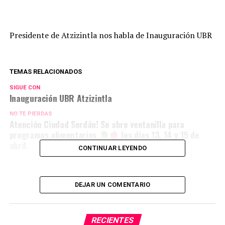
Presidente de Atzizintla nos habla de Inauguración UBR
TEMAS RELACIONADOS
SIGUE CON
Inauguración UBR Atzizintla
NO TE PIERDAS
Atención Ciudad Serdán! Se abre ventanilla para
programas alimentarios
los días 13, 14 y 15 de
abril.
CONTINUAR LEYENDO
DEJAR UN COMENTARIO
RECIENTES