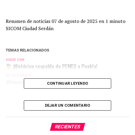
Resumen de noticias 07 de agosto de 2025 en 1 minuto
SICOM Ciudad Serdán
TEMAS RELACIONADOS
SIGUE CON
¡Histórico respaldo de PEMEX a Puebla!
NO TE PIERDAS
¡Atención mujeres de 60 a 64 años!
CONTINUAR LEYENDO
DEJAR UN COMENTARIO
RECIENTES