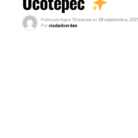
Ocotepec
Publicado
hace 10 meses
en
28 septiembre, 202
Por
ciudadserdan