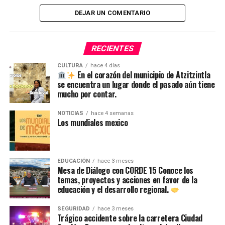
Pasarela de Trajes Típicos del Certamen a Reina 2025!
DEJAR UN COMENTARIO
NO TE PIERDAS
De la plastilina a la madera… ¡un talento que inspira!
RECIENTES
CULTURA
hace 4 días
En el corazón del municipio de Atzitzintla
se encuentra un lugar donde el pasado aún tiene
mucho por contar.
NOTICIAS
hace 4 semanas
Los mundiales mexico
EDUCACIÓN
hace 3 meses
Mesa de Diálogo con CORDE 15 Conoce los
temas, proyectos y acciones en favor de la
educación y el desarrollo regional.
SEGURIDAD
hace 3 meses
Trágico accidente sobre la carretera Ciudad