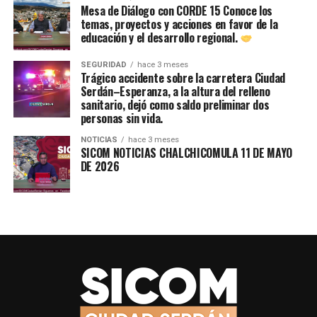
NO TE PIERDAS
Mesa de Diálogo con CORDE 15 Conoce los
¡Expo Desayunadores 2025 llegó a Ciudad Serdán!
temas, proyectos y acciones en favor de la
educación y el desarrollo regional.
SEGURIDAD
hace 3 meses
Trágico accidente sobre la carretera Ciudad
Serdán–Esperanza, a la altura del relleno
sanitario, dejó como saldo preliminar dos
personas sin vida.
NOTICIAS
hace 3 meses
SICOM NOTICIAS CHALCHICOMULA 11 DE MAYO
DE 2026