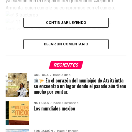
ya cuentan con el respaldo del gobernador Alejandro
Armenta, quien cumple su compromiso con el campo.
3 tractores
11 implementos agrícolas como sembradoras,
CONTINUAR LEYENDO
fertilizadoras, aspersoras, rastras y empacadora…
¡Ya están en manos de quienes más lo necesitan!
Desde la delegación Ciudad Serdán, este apoyo llegará
DEJAR UN COMENTARIO
directamente a Esperanza, Chalchicomula de Sesma, San
Juan Atenco, Atzizintla, General Felipe Ángeles y más.
“Desde mañana mismo, los técnicos comenzarán a
RECIENTES
instalar los equipos para que los tractores salgan a
CULTURA
hace 3 días
trabajar de inmediato”.
En el corazón del municipio de Atzitzintla
se encuentra un lugar donde el pasado aún tiene
¡Gracias gobernador Alejandro Armenta por apoyar al
mucho por contar.
campo poblano con hechos, no palabras!
NOTICIAS
hace 4 semanas
Los mundiales mexico
TEMAS RELACIONADOS
SIGUE CON
Sismo leve en Cd Serdán
EDUCACIÓN
hace 3 meses