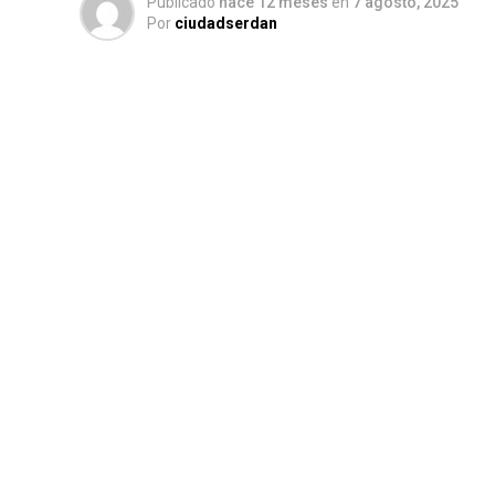
Publicado
hace 12 meses
en
7 agosto, 2025
Por
ciudadserdan