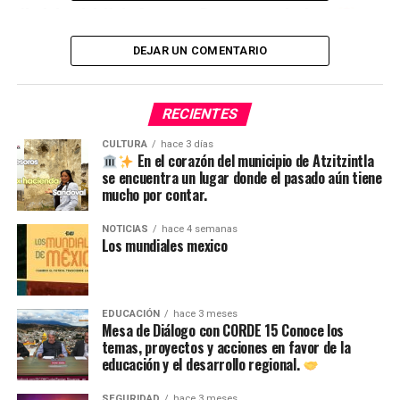
Noticias del 11 de Agosto – Resumen en 1 minuto
NO TE PIERDAS
DEJAR UN COMENTARIO
Del 0 al 900 con Adrián Silva
RECIENTES
CULTURA
hace 3 días
En el corazón del municipio de Atzitzintla
se encuentra un lugar donde el pasado aún tiene
mucho por contar.
NOTICIAS
hace 4 semanas
Los mundiales mexico
EDUCACIÓN
hace 3 meses
Mesa de Diálogo con CORDE 15 Conoce los
temas, proyectos y acciones en favor de la
educación y el desarrollo regional.
SEGURIDAD
hace 3 meses