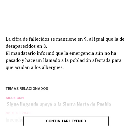
La cifra de fallecidos se mantiene en 9, al igual que la de
desaparecidos en 8.
El mandatario informó que la emergencia aún no ha
pasado y hace un llamado a la población afectada para
que acudan a los albergues.
TEMAS RELACIONADOS
SIGUE CON
️ Sigue llegando apoyo a la Sierra Norte de Puebla
NO TE PIERDAS
Incendio de vehículo en Ciudad Serdán
CONTINUAR LEYENDO