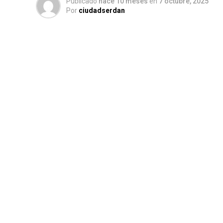
Publicado
hace 10 meses
en
7 octubre, 2025
Por
ciudadserdan